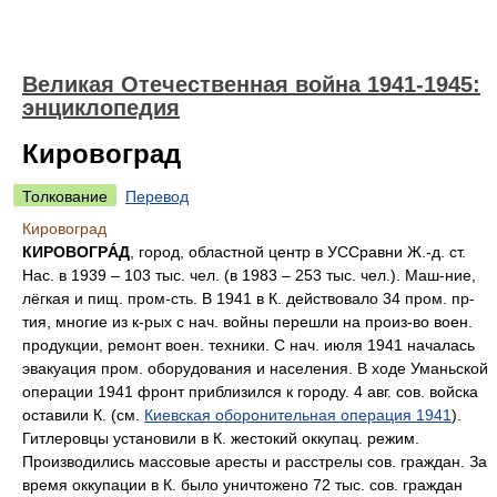
Великая Отечественная война 1941-1945:
энциклопедия
Кировоград
Толкование
Перевод
Кировоград
КИРОВОГРÁД
, город, областной центр в УССравни Ж.-д. ст.
Нас. в 1939 – 103 тыс. чел. (в 1983 – 253 тыс. чел.). Маш-ние,
лёгкая и пищ. пром-сть. В 1941 в К. действовало 34 пром. пр-
тия, многие из к-рых с нач. войны перешли на произ-во воен.
продукции, ремонт воен. техники. С нач. июля 1941 началась
эвакуация пром. оборудования и населения. В ходе Уманьской
операции 1941 фронт приблизился к городу. 4 авг. сов. войска
оставили К. (см.
Киевская оборонительная операция 1941
).
Гитлеровцы установили в К. жестокий оккупац. режим.
Производились массовые аресты и расстрелы сов. граждан. За
время оккупации в К. было уничтожено 72 тыс. сов. граждан