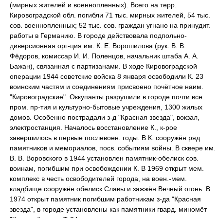
(мирных жителей и военнопленных). Всего на терр.
Кировоградской обл. погибли 71 тыс. мирных жителей, 54 тыс.
сов. военнопленных; 52 тыс. сов. граждан угнано на принудит.
работы в Германию. В городе действовала подпольно-
диверсионная орг-ция им. К. Е. Ворошилова (рук. В. В.
Фёдоров, комиссар И. И. Поленцов, начальник штаба А. А.
Бажан), связанная с партизанами. В ходе Кировоградской
операции 1944 советские войска 8 января освободили К. 23
воинским частям и соединениям присвоено почётное наим.
"Кировоградские". Оккупанты разрушили в городе почти все
пром. пр-тия и культурно-бытовые учреждения, 1300 жилых
домов. Особенно пострадали з-д "Красная звезда", вокзал,
электростанция. Началось восстановление К., к-рое
завершилось в первые послевоен. годы. В К. сооружён ряд
памятников и мемориалов, посв. событиям войны. В сквере им.
В. В. Воровского в 1944 установлен памятник-обелиск сов.
воинам, погибшим при освобождении К. В 1969 открыт мем.
комплекс в честь освободителей города, на воен.-мем.
кладбище сооружён обелиск Славы и зажжён Вечный огонь. В
1974 открыт памятник погибшим работникам з-да "Красная
звезда", в городе установлены как памятники гвард. миномёт