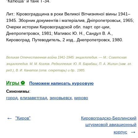
"Катюша" и танк Т-34.
Лит.: Кiровоградщина в роки Великоï Вiтчизняноï вiины 1941–
1945. Зборник документiв i матерiалив, Днiпропетровськ, 1965;
Очерки истории Кировоградской обл. парт. орг-ции,
Днепропетровск, 1981; Maтивос Ю. Н., Сандул В. Α.,
Кировоград. Путеводитель, 2 изд., Днепропетровск, 1980.
Великая Отечественная война 1941-1945: энциклопедия. — М.: Советская
энциклопедия
.
М. М. Козлов. Редколлегия: Ю. Я. Барабаш, П. А. Жилин (зам. гл.
ред.), В. И. Канатов (отв. секретарь) и др.
.
1985
.
Игры ⚽
Поможем написать курсовую
Синонимы
:
город
,
елизаветград
,
зиновьевск
,
кирово
"Киров"
Кировоградско-Берлинский
штурмовой авиационный
корпус