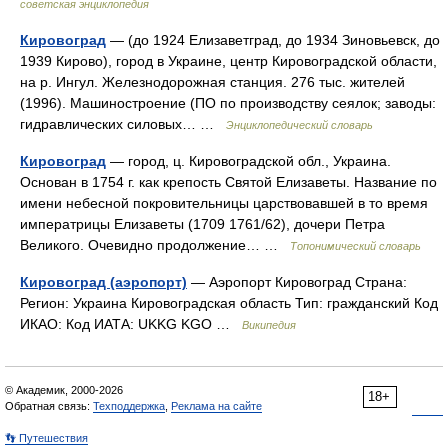
советская энциклопедия
Кировоград
— (до 1924 Елизаветград, до 1934 Зиновьевск, до
1939 Кирово), город в Украине, центр Кировоградской области,
на р. Ингул. Железнодорожная станция. 276 тыс. жителей
(1996). Машиностроение (ПО по производству сеялок; заводы:
гидравлических силовых… …
Энциклопедический словарь
Кировоград
— город, ц. Кировоградской обл., Украина.
Основан в 1754 г. как крепость Святой Елизаветы. Название по
имени небесной покровительницы царствовавшей в то время
императрицы Елизаветы (1709 1761/62), дочери Петра
Великого. Очевидно продолжение… …
Топонимический словарь
Кировоград (аэропорт)
— Аэропорт Кировоград Страна:
Регион: Украина Кировоградская область Тип: гражданский Код
ИКАО: Код ИАТА: UKKG KGO …
Википедия
© Академик, 2000-2026
18+
Обратная связь:
Техподдержка
,
Реклама на сайте
👣 Путешествия